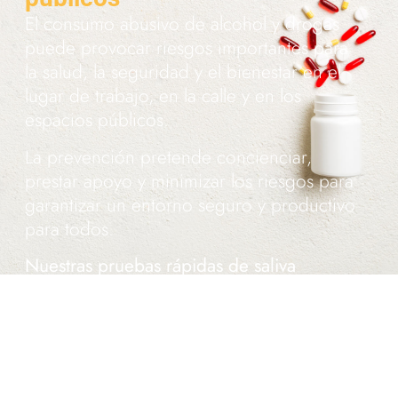
El consumo abusivo de alcohol y drogas
puede provocar riesgos importantes para
la salud, la seguridad y el bienestar en el
lugar de trabajo, en la calle y en los
espacios públicos.
La prevención pretende concienciar,
prestar apoyo y minimizar los riesgos para
garantizar un entorno seguro y productivo
para todos.
Nuestras pruebas rápidas de saliva
desempeñan un papel fundamental en la
sensibilización y la ayuda precoz.