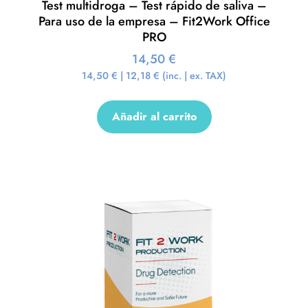
Test multidroga – Test rápido de saliva –
Para uso de la empresa – Fit2Work Office
PRO
14,50
€
14,50
€
|
12,18
€
(inc. | ex. TAX)
Añadir al carrito