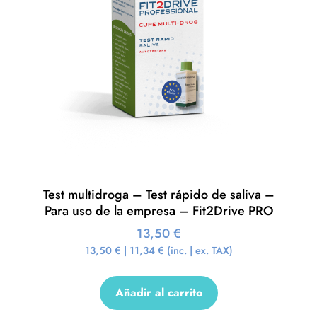
Test multidroga – Test rápido de saliva –
Para uso de la empresa – Fit2Drive PRO
13,50
€
13,50
€
|
11,34
€
(inc. | ex. TAX)
Añadir al carrito