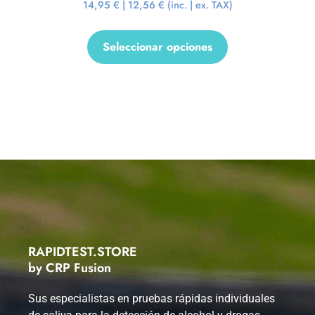
14,95
€
|
12,56
€
(inc. | ex. TAX)
Seleccionar opciones
RAPIDTEST.STORE
by CRP Fusion
Sus especialistas en pruebas rápidas individuales