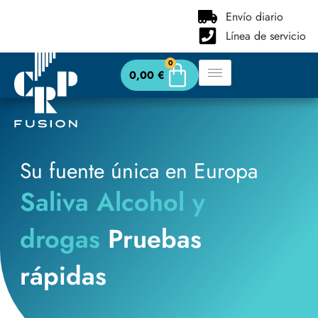
contenido
Envío diario
Línea de servicio
0
0,00
€
Su fuente única en Europa
Saliva Alcohol y
drogas
Pruebas
rápidas